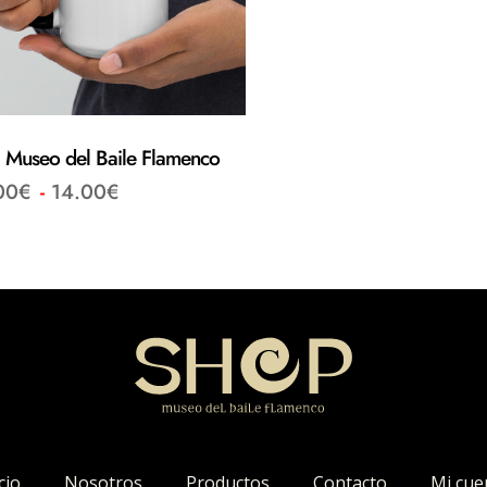
 Museo del Baile Flamenco
00
€
-
14.00
€
cio
Nosotros
Productos
Contacto
Mi cue