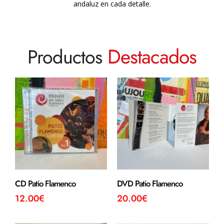
andaluz en cada detalle.
Destacados
Productos
CD Patio Flamenco
DVD Patio Flamenco
12.00
€
20.00
€