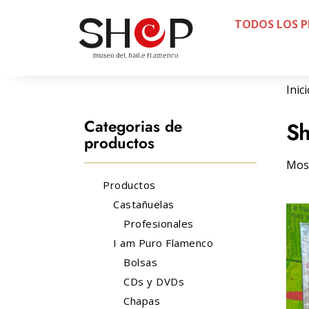
TODOS LOS 
Inic
Categorias de
S
productos
Most
Productos
Castañuelas
Profesionales
I am Puro Flamenco
Bolsas
CDs y DVDs
Chapas