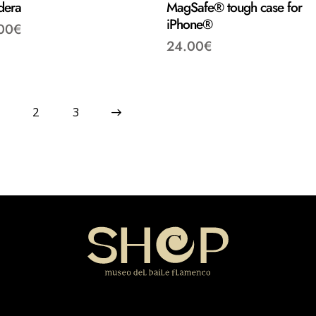
dera
MagSafe® tough case for
iPhone®
00
€
24.00
€
2
→
3