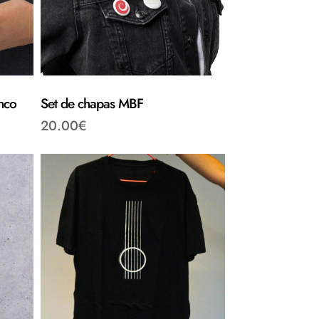
nco
Set de chapas MBF
20.00
€