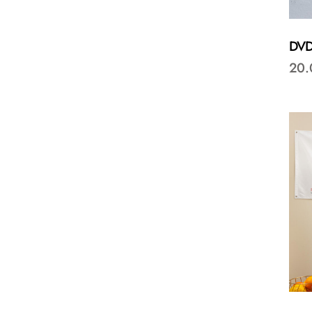
DVD
20.