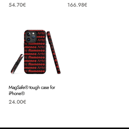
54.70
€
166.98
€
MagSafe® tough case for
iPhone®
24.00
€