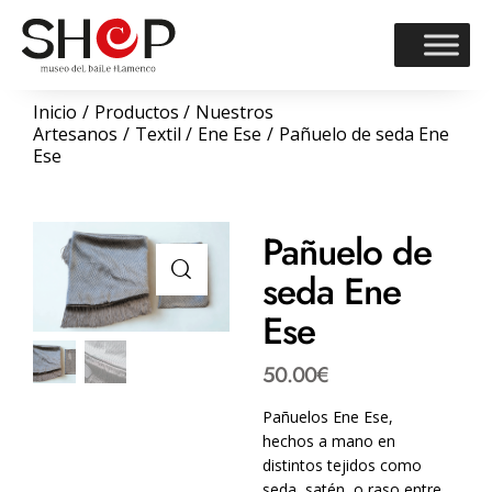
Inicio
Productos
Nuestros
Artesanos
Textil
Ene Ese
Pañuelo de seda Ene
Ese
Pañuelo de
seda Ene
Ese
50.00
€
Pañuelos Ene Ese,
hechos a mano en
distintos tejidos como
seda, satén, o raso entre