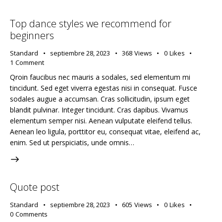
Top dance styles we recommend for
beginners
Standard
septiembre 28, 2023
368
Views
0
Likes
1
Comment
Qroin faucibus nec mauris a sodales, sed elementum mi
tincidunt. Sed eget viverra egestas nisi in consequat. Fusce
sodales augue a accumsan. Cras sollicitudin, ipsum eget
blandit pulvinar. Integer tincidunt. Cras dapibus. Vivamus
elementum semper nisi. Aenean vulputate eleifend tellus.
Aenean leo ligula, porttitor eu, consequat vitae, eleifend ac,
enim. Sed ut perspiciatis, unde omnis…
Quote post
Standard
septiembre 28, 2023
605
Views
0
Likes
0
Comments